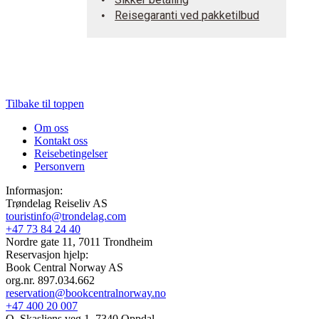
Reisegaranti ved pakketilbud
Tilbake til toppen
Om oss
Kontakt oss
Reisebetingelser
Personvern
Informasjon:
Trøndelag Reiseliv AS
touristinfo@trondelag.com
+47 73 84 24 40
Nordre gate 11, 7011 Trondheim
Reservasjon hjelp:
Book Central Norway AS
org.nr. 897.034.662
reservation@bookcentralnorway.no
+47 400 20 007
O. Skasliens veg 1, 7340 Oppdal