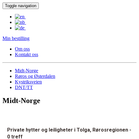
Toggle navigation
Min bestilling
Om oss
Kontakt oss
Midt-Norge
Røros og Østerdalen
Kystriksveien
DNT/TT
Midt-Norge
Private hytter og leiligheter i Tolga, Rørosregionen
-
0 treff