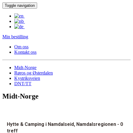
Toggle navigation
Min bestilling
Om oss
Kontakt oss
Midt-Norge
Røros og Østerdalen
Kystriksveien
DNT/TT
Midt-Norge
Hytte & Camping i Namdalseid, Namdalsregionen
- 0
treff