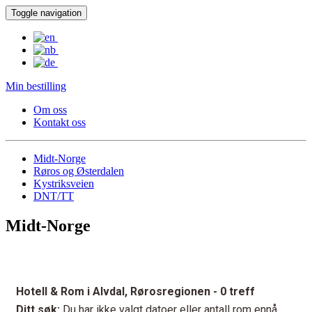
Toggle navigation
Min bestilling
Om oss
Kontakt oss
Midt-Norge
Røros og Østerdalen
Kystriksveien
DNT/TT
Midt-Norge
Hotell & Rom i Alvdal, Rørosregionen
- 0 treff
Ditt søk:
Du har ikke valgt datoer eller antall rom ennå