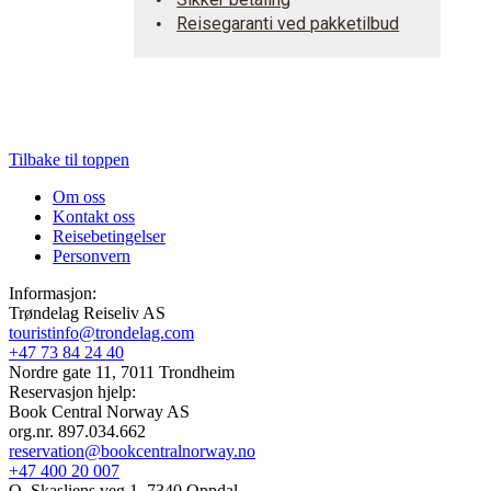
Reisegaranti ved pakketilbud
Tilbake til toppen
Om oss
Kontakt oss
Reisebetingelser
Personvern
Informasjon:
Trøndelag Reiseliv AS
touristinfo@trondelag.com
+47 73 84 24 40
Nordre gate 11, 7011 Trondheim
Reservasjon hjelp:
Book Central Norway AS
org.nr. 897.034.662
reservation@bookcentralnorway.no
+47 400 20 007
O. Skasliens veg 1, 7340 Oppdal